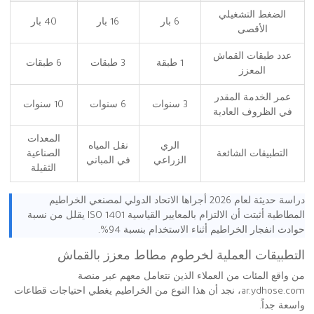
الضغط التشغيلي
6 بار
16 بار
40 بار
الأقصى
عدد طبقات القماش
1 طبقة
3 طبقات
6 طبقات
المعزز
عمر الخدمة المقدر
3 سنوات
6 سنوات
10 سنوات
في الظروف العادية
المعدات
الري
نقل المياه
التطبيقات الشائعة
الصناعية
الزراعي
في المباني
الثقيلة
دراسة حديثة لعام 2026 أجراها الاتحاد الدولي لمصنعي الخراطيم
المطاطية أثبتت أن الالتزام بالمعايير القياسية ISO 1401 يقلل من نسبة
حوادث انفجار الخراطيم أثناء الاستخدام بنسبة 94%.
التطبيقات العملية لخرطوم مطاط معزز بالقماش
من واقع المئات من العملاء الذين نتعامل معهم عبر منصة
ar.ydhose.com، نجد أن هذا النوع من الخراطيم يغطي احتياجات قطاعات
واسعة جداً.