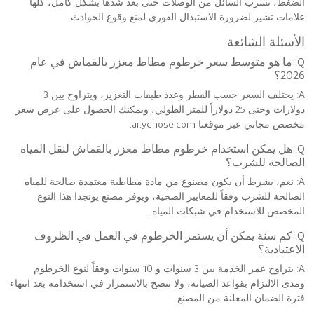
الضغط، تسرب السائل من الوصلات حتى بعد شدها بشكل كامل، كلها
علامات تشير لضرورة الاستبدال الفوري لمنع وقوع الحوادث.
الأسئلة الشائعة
Q: ما هو متوسط سعر خرطوم مطاط معزز بالقماش في عام
2026؟
A: يختلف السعر حسب القطر وعدد طبقات التعزيز، ويتراوح بين 3
دولارات وحتى 25 دولاراً للمتر الطولي، ويمكنك الحصول على عرض سعر
مخصص مجاني عبر موقعنا ar.ydhose.com.
Q: هل يمكن استخدام خرطوم مطاط معزز بالقماش لنقل المياه
الصالحة للشرب؟
A: نعم، بشرط أن يكون مصنوع من مادة مطاطية معتمدة صالحة للمياه
الصالحة للشرب وفقاً للمعايير الصحية، ويوفر مصنع يونجدا هذا النوع
المخصص للاستخدام في شبكات المياه.
Q: كم سنة يمكن أن يستمر الخرطوم في العمل في الظروف
الاعتيادية؟
A: يتراوح عمر الخدمة بين 3 سنوات و 10 سنوات وفقاً لنوع الخرطوم
ومدى الالتزام بقواعد الصيانة، ولا ننصح بالاستمرار في استخدامه بعد انتهاء
فترة الضمان المعلنة من المصنع.