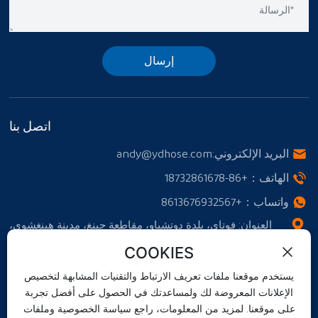
إرسال
اتصل بنا
البريد الإلكتروني:
andy@ydhose.com
الهاتف：
+86-18732861678
واتساب：
+8613676932567
العنوان: فوتاي، بلدة دوتشياو، مقاطعة جينغ، مدينة هينغشوي،
مقاطعة خبي، الصين
COOKIES
يستخدم موقعنا ملفات تعريف الارتباط والتقنيات المشابهة لتخصيص
الإعلانات المعروضة لك ولمساعدتك في الحصول على أفضل تجربة
على موقعنا. لمزيد من المعلومات، راجع سياسة الخصوصية وملفات