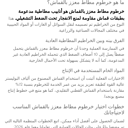
ما هو خرطوم مطاط معزز بالقماش؟
خرطوم مطاط معزز بالقماش هو أنابيب مطاطية مدعومة
بطبقات قماش مقاومة لمنع الانفجار تحت الضغط التشغيلي.
هذا
النوع من الخراطيم تم تصميمه لنقل السوائل أو الغازات أو المواد الحبيبية
في مختلف المجالات الصناعية والزراعية.
الفرق بينه وبين الخراطيم المطاطية العادية
في الممارسة العملية وجدنا أن خرطوم مطاط معزز بالقماش يتحمل
ضغطاً يصل إلى 10 أضعاف الضغط الذي تتحمله الخراطيم العادية غير
المدعومة، كما أنه لا يتشكل بسهولة تحت الأحمال الخارجية.
المواد الخام المستخدمة في الإنتاج
الاختبارات الفعلية أثبتت أن استخدام القماش المصنوع من ألياف البوليستر
عالية القوة كطبقة تعزيز يزيد من عمر الخدمة للخرطوم بنسبة 72%
مقارنة باستخدام القماش القطني التقليدي، كما هو متبع في خطوط إنتاج
مصنع يونجدا.
خطوات اختيار خرطوم مطاط معزز بالقماش المناسب
لاحتياجاتك
لضمان الحصول على أفضل أداء ممكن، اتبع الخطوات المنظمة التالية التي
تم وضعها بناءً على مئات الحالات العملية التي تعاملنا معها عام 2026: