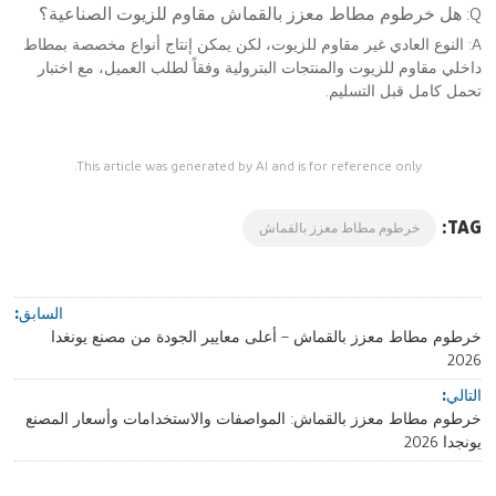
Q: هل خرطوم مطاط معزز بالقماش مقاوم للزيوت الصناعية؟
A: النوع العادي غير مقاوم للزيوت، لكن يمكن إنتاج أنواع مخصصة بمطاط
داخلي مقاوم للزيوت والمنتجات البترولية وفقاً لطلب العميل، مع اختبار
تحمل كامل قبل التسليم.
This article was generated by AI and is for reference only.
TAG:
خرطوم مطاط معزز بالقماش
السابق:
خرطوم مطاط معزز بالقماش – أعلى معايير الجودة من مصنع يونغدا
2026
التالي:
خرطوم مطاط معزز بالقماش: المواصفات والاستخدامات وأسعار المصنع
يونجدا 2026