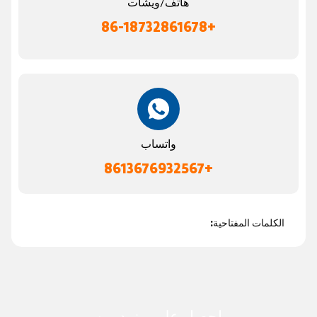
هاتف/ويشات
+86-18732861678
واتساب
+8613676932567
الكلمات المفتاحية: