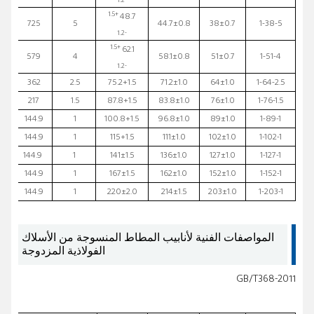
-1.2
+1.5
48.7
725
5
44.7±0.8
38±0.7
1-38-5
-1.2
+1.5
62.1
579
4
58.1±0.8
51±0.7
1-51-4
-1.2
362
2.5
75.2+1.5
71.2±1.0
64±1.0
1-64-2.5
217
1.5
87.8+1.5
83.8±1.0
76±1.0
1-76-1.5
144.9
1
100.8+1.5
96.8±1.0
89±1.0
1-89-1
144.9
1
115+1.5
111±1.0
102±1.0
1-102-1
144.9
1
141±1.5
136±1.0
127±1.0
1-127-1
144.9
1
167±1.5
162±1.0
152±1.0
1-152-1
144.9
1
220±2.0
214±1.5
203±1.0
1-203-1
المواصفات الفنية لأنابيب المطاط المنسوجة من الأسلاك
الفولاذية المزدوجة
GB/T368-2011