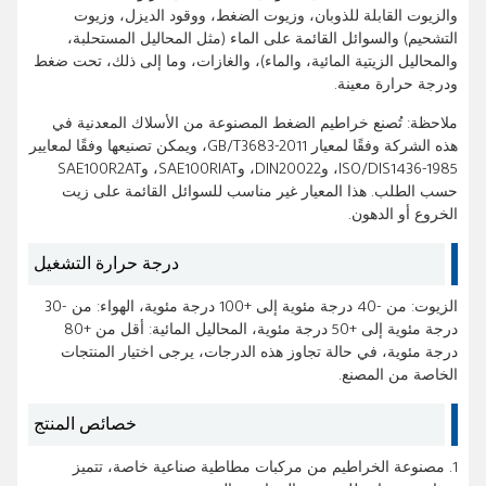
والزيوت القابلة للذوبان، وزيوت الضغط، ووقود الديزل، وزيوت
التشحيم) والسوائل القائمة على الماء (مثل المحاليل المستحلبة،
والمحاليل الزيتية المائية، والماء)، والغازات، وما إلى ذلك، تحت ضغط
ودرجة حرارة معينة.
ملاحظة: تُصنع خراطيم الضغط المصنوعة من الأسلاك المعدنية في
هذه الشركة وفقًا لمعيار GB/T3683-2011، ويمكن تصنيعها وفقًا لمعايير
ISO/DIS1436-1985، وDIN20022، وSAE100RIAT، وSAE100R2AT
حسب الطلب. هذا المعيار غير مناسب للسوائل القائمة على زيت
الخروع أو الدهون.
درجة حرارة التشغيل
الزيوت: من -40 درجة مئوية إلى +100 درجة مئوية، الهواء: من -30
درجة مئوية إلى +50 درجة مئوية، المحاليل المائية: أقل من +80
درجة مئوية، في حالة تجاوز هذه الدرجات، يرجى اختيار المنتجات
الخاصة من المصنع.
خصائص المنتج
1. مصنوعة الخراطيم من مركبات مطاطية صناعية خاصة، تتميز