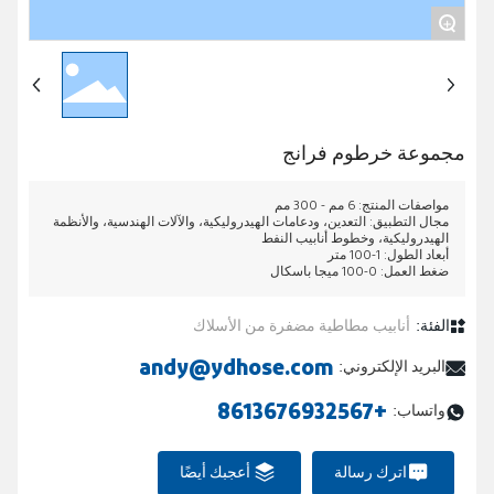
+
اتصال
مجموعة خرطوم فرانج
مواصفات المنتج: 6 مم - 300 مم
مجال التطبيق: التعدين، ودعامات الهيدروليكية، والآلات الهندسية، والأنظمة
الهيدروليكية، وخطوط أنابيب النفط
أبعاد الطول: 1-100 متر
ضغط العمل: 0-100 ميجا باسكال
الفئة:
أنابيب مطاطية مضفرة من الأسلاك
andy@ydhose.com
البريد الإلكتروني:
+8613676932567
واتساب:
اترك رسالة
أعجبك أيضًا