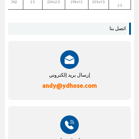
362
2.5
224±2.0
218±1.5
203±1.0
2.5
اتصل بنا
إرسال بريد إلكتروني
andy@ydhose.com