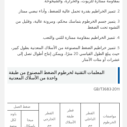
بمقاومة ممتازة للزيوت، والحرارة، والشيخوخة.
2. تتميز الخراطيم بقدرة تحمل عالية للضغط، وأداء نبضي ممتاز.
3. يتميز جسم الخرطوم بتماسك محكم، ومرونة عالية، وقليل من
التشوه تحت الضغط.
4. تتميز الخراطيم بمقاومة ممتازة للثني والتعب.
5. تتميز خراطيم الضغط المصنوعة من الأسلاك المعدنية بطول كبير،
حيث يبلغ الطول القياسي 20 مترًا، ويمكن إنتاج أطوال تصل إلى
عشرات أو مئات الأمتار.
المعلمات التقنية لخرطوم الضغط المصنوع من طبقة
واحدة من الأسلاك المعدنية
GB/T3683-2011
ضغط العمل
قطر
القطر
القطر
باوند
مواصفات
طبقة
الداخلي
الخارجي
ميجا
لكل
الخرطوم
الأسلاك
مم
مم
باسكال
بوصة
با