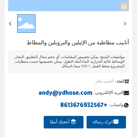
+
اتصال
أنابيب مطاطية من الإثيلين والبروبلين والمطاط
مواصفات المنتج: يمكن تخصيص المقاسات، أي حجم مجال التطبيق: البخار،
الوسائط عالية الحرارة، الماء أبعاد الطول: يمكن تخصيصها حسب متطلبات
المشروع ضغط العمل: 1-100 ميجا باسكال
الفئة:
أنابيب بخار
andy@ydhose.com
البريد الإلكتروني:
+8613676932567
واتساب:
اترك رسالة
أعجبك أيضًا