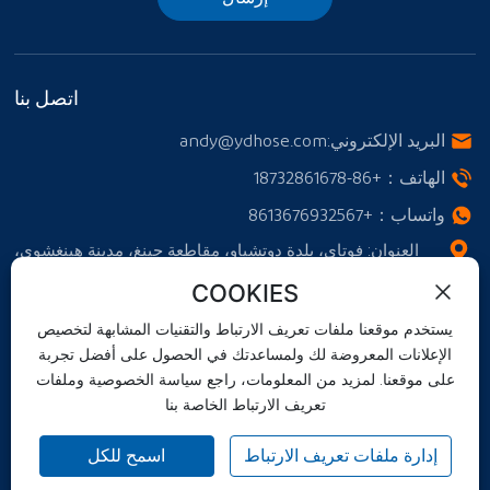
اتصل بنا
البريد الإلكتروني:
andy@ydhose.com
الهاتف：
+86-18732861678
واتساب：
+8613676932567
العنوان: فوتاي، بلدة دوتشياو، مقاطعة جينغ، مدينة هينغشوي،
مقاطعة خبي، الصين
COOKIES
يستخدم موقعنا ملفات تعريف الارتباط والتقنيات المشابهة لتخصيص
الإعلانات المعروضة لك ولمساعدتك في الحصول على أفضل تجربة
على موقعنا. لمزيد من المعلومات، راجع سياسة الخصوصية وملفات
Copyright © Hebei Yongda Rubber Co., Ltd.
تعريف الارتباط الخاصة بنا
رخصة العمل
إدارة ملفات تعريف الارتباط
اسمح للكل
冀ICP备2023038175号-2
بواسطة 300.cn
|
وسم
|
سياسة الخصوصية